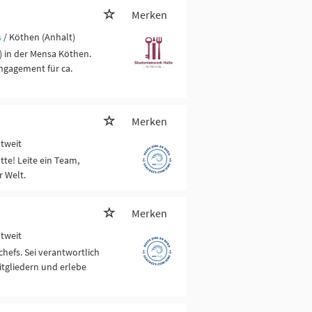
Merken
s
/ Köthen (Anhalt)
) in der Mensa Köthen.
ngagement für ca.
Merken
ltweit
tte! Leite ein Team,
r Welt.
Merken
ltweit
chefs. Sei verantwortlich
itgliedern und erlebe