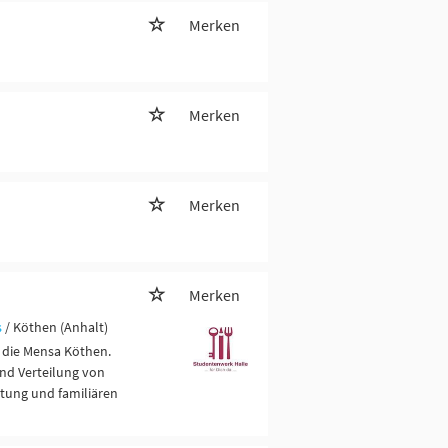
Merken
Merken
Merken
Merken
s
/ Köthen (Anhalt)
 die Mensa Köthen.
und Verteilung von
ütung und familiären