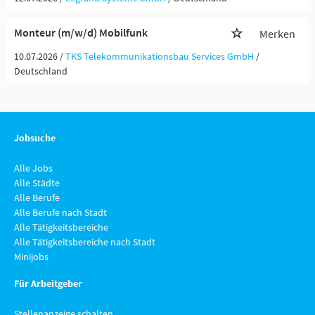
Monteur (m/w/d) Mobilfunk
Merken
10.07.2026 /
TKS Telekommunikationsbau Services GmbH
/
Deutschland
Jobsuche
Alle Jobs
Alle Städte
Alle Berufe
Alle Berufe nach Stadt
Alle Tätigkeitsbereiche
Alle Tätigkeitsbereiche nach Stadt
Minijobs
Für Arbeitgeber
Stellenanzeige schalten