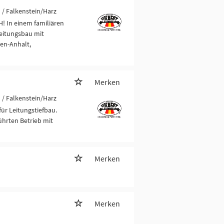
u
/ Falkenstein/Harz
! In einem familiären
leitungsbau mit
sen-Anhalt,
Merken
u
/ Falkenstein/Harz
ür Leitungstiefbau.
führten Betrieb mit
Merken
Merken