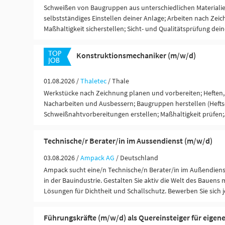
Schweißen von Baugruppen aus unterschiedlichen Materialie
selbstständiges Einstellen deiner Anlage; Arbeiten nach Zeic
Maßhaltigkeit sicherstellen; Sicht- und Qualitätsprüfung dein
Konstruktionsmechaniker (m/w/d)
01.08.2026 /
Thaletec
/ Thale
Werkstücke nach Zeichnung planen und vorbereiten; Heften, R
Nacharbeiten und Ausbessern; Baugruppen herstellen (Hefts
Schweißnahtvorbereitungen erstellen; Maßhaltigkeit prüfen;.
Technische/r Berater/in im Aussendienst (m/w/d)
03.08.2026 /
Ampack AG
/ Deutschland
Ampack sucht eine/n Technische/n Berater/in im Außendien
in der Bauindustrie. Gestalten Sie aktiv die Welt des Bauens
Lösungen für Dichtheit und Schallschutz. Bewerben Sie sich j
Führungskräfte (m/w/d) als Quereinsteiger für eigen