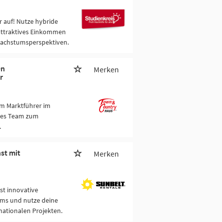
 auf! Nutze hybride
attraktives Einkommen
Wachstumsperspektiven.
en
Merken
r
m Marktführer im
ches Team zum
.
st mit
Merken
st innovative
ams und nutze deine
nationalen Projekten.