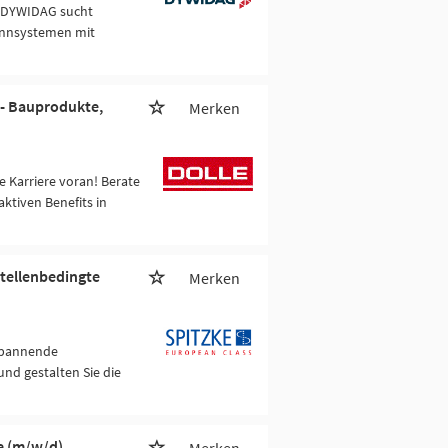
! DYWIDAG sucht
annsystemen mit
 - Bauprodukte,
Merken
 Karriere voran! Berate
ktiven Benefits in
tellenbedingte
Merken
 spannende
nd gestalten Sie die
e (m/w/d)