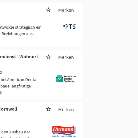
Merken
wickle strategisch ein
e Beziehungen aus.
endienst - Wohnort
Merken
d
 bei American Dental
aue langfristige
t!
Cornwall
Merken
v den Ausbau der