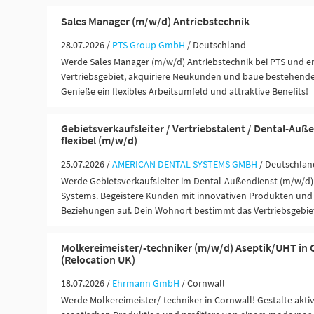
Sales Manager (m/w/d) Antriebstechnik
28.07.2026 /
PTS Group GmbH
/ Deutschland
Werde Sales Manager (m/w/d) Antriebstechnik bei PTS und ent
Vertriebsgebiet, akquiriere Neukunden und baue bestehend
Genieße ein flexibles Arbeitsumfeld und attraktive Benefits!
Gebietsverkaufsleiter / Vertriebstalent / Dental-Auß
flexibel (m/w/d)
25.07.2026 /
AMERICAN DENTAL SYSTEMS GMBH
/ Deutschlan
Werde Gebietsverkaufsleiter im Dental-Außendienst (m/w/d)
Systems. Begeistere Kunden mit innovativen Produkten und b
Beziehungen auf. Dein Wohnort bestimmt das Vertriebsgebie
Molkereimeister/-techniker (m/w/d) Aseptik/UHT in 
(Relocation UK)
18.07.2026 /
Ehrmann GmbH
/ Cornwall
Werde Molkereimeister/-techniker in Cornwall! Gestalte akti