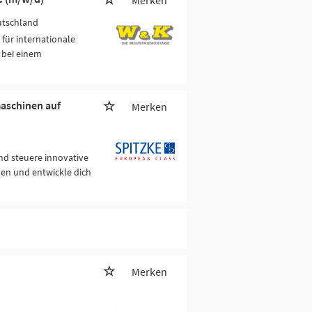
Merken
utschland
für internationale
 bei einem
maschinen auf
Merken
d steuere innovative
nen und entwickle dich
Merken