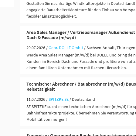
Gestalten Sie nachhaltige Windkraftprojekte in Deutschland
engagierte Bauarbeiter/Monteure für den Einbau von Vorsp
flexibler Einsatzmöglichkeit.
Area Sales Manager / Vertriebsmanager Außendienst
Dach & Fassade (m/w/d)
29.07.2026 /
Gebr. DOLLE GmbH
/ Sachsen-Anhalt, Thüringen
Werde Area Sales Manager (m/w/d) bei DOLLE und bring deine
Kunden im Bereich Dach und Fassade und profitiere von attra
einem familiären Unternehmen mit flachen Hierarchien.
Technischer Abrechner / Bauabrechner (m/w/d) Baus
Reisetätigkeit
11.07.2026 /
SPITZKE SE
/ Deutschland
SE SPITZKE sucht einen technischen Abrechner (m/w/d) für
Bahninfrastrukturprojekte. Übernehmen Sie Verantwortung u
Mobilität von morgen!
Supervisor Obermonteur Bauleiter Industriemontag