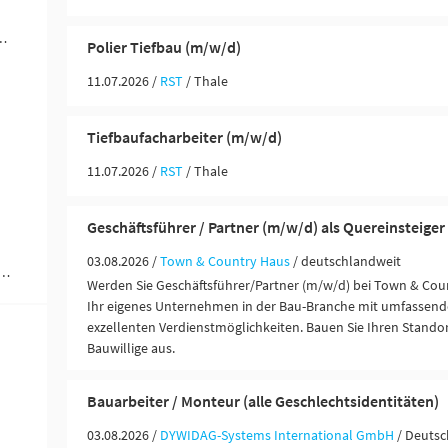
ändigkeit / Franchise (5)
Polier Tiefbau (m/w/d)
11.07.2026 /
RST
/ Thale
Tiefbaufacharbeiter (m/w/d)
11.07.2026 /
RST
/ Thale
Geschäftsführer / Partner (m/w/d) als Quereinsteiger
03.08.2026 /
Town & Country Haus
/ deutschlandweit
rer / Personenbeförderung (Land, Wasser, Luft) (1)
Werden Sie Geschäftsführer/Partner (m/w/d) bei Town & Coun
Ihr eigenes Unternehmen in der Bau-Branche mit umfassend
exzellenten Verdienstmöglichkeiten. Bauen Sie Ihren Standor
Bauwillige aus.
Bauarbeiter / Monteur (alle Geschlechtsidentitäten)
03.08.2026 /
DYWIDAG-Systems International GmbH
/ Deuts