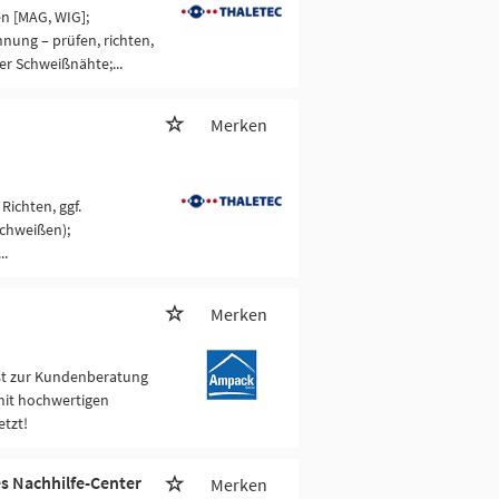
n [MAG, WIG];
hnung – prüfen, richten,
er Schweißnähte;...
Merken
ichten, ggf.
chweißen);
..
Merken
st zur Kundenberatung
 mit hochwertigen
etzt!
es Nachhilfe-Center
Merken