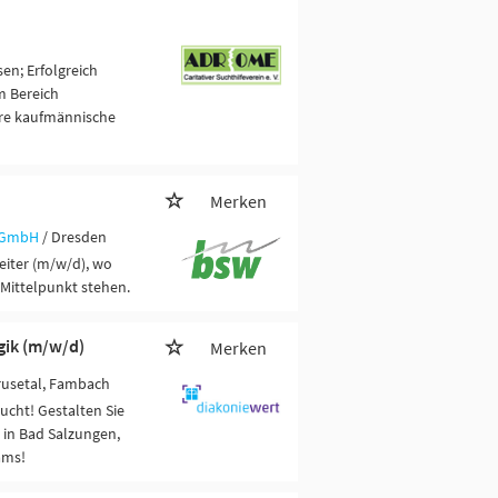
en; Erfolgreich
m Bereich
are kaufmännische
Merken
 gGmbH
/ Dresden
eiter (m/w/d), wo
Mittelpunkt stehen.
gik (m/w/d)
Merken
rusetal, Fambach
cht! Gestalten Sie
in Bad Salzungen,
ams!