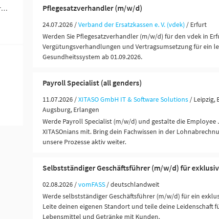
Pflegesatzverhandler (m/w/d)
Personalmarketing, -beschaffung, Rekrutierung (2)
24.07.2026 /
Verband der Ersatzkassen e. V. (vdek)
/ Erfurt
Werden Sie Pflegesatzverhandler (m/w/d) für den vdek in Erf
Vergütungsverhandlungen und Vertragsumsetzung für ein le
Gesundheitssystem ab 01.09.2026.
Payroll Specialist (all genders)
11.07.2026 /
XITASO GmbH IT & Software Solutions
/ Leipzig,
Augsburg, Erlangen
Werde Payroll Specialist (m/w/d) und gestalte die Employee
XITASOnians mit. Bring dein Fachwissen in der Lohnabrechnu
unsere Prozesse aktiv weiter.
Selbstständiger Geschäftsführer (m/w/d) für exklusi
02.08.2026 /
vomFASS
/ deutschlandweit
Werde selbstständiger Geschäftsführer (m/w/d) für ein exklu
Leite deinen eigenen Standort und teile deine Leidenschaft 
Lebensmittel und Getränke mit Kunden.