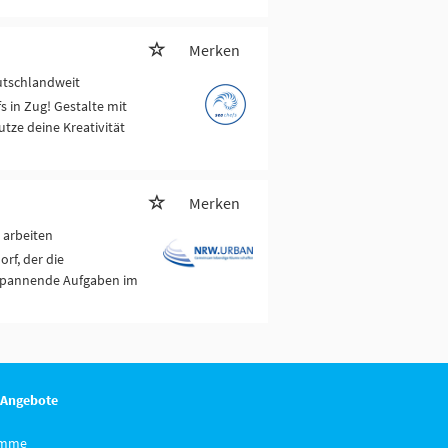
Merken
utschlandweit
s in Zug! Gestalte mit
tze deine Kreativität
Merken
 arbeiten
rf, der die
 spannende Aufgaben im
 Angebote
imme