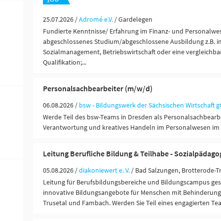
25.07.2026 /
Adromé e.V.
/ Gardelegen
Fundierte Kenntnisse/ Erfahrung im Finanz- und Personalwes
abgeschlossenes Studium/abgeschlossene Ausbildung z.B. i
Sozialmanagement, Betriebswirtschaft oder eine vergleichb
Qualifikation;...
Personalsachbearbeiter (m/w/d)
06.08.2026 /
bsw - Bildungswerk der Sächsischen Wirtschaft
Werde Teil des bsw-Teams in Dresden als Personalsachbearb
Verantwortung und kreatives Handeln im Personalwesen im 
Leitung Berufliche Bildung & Teilhabe - Sozialpädago
05.08.2026 /
diakoniewert e. V.
/ Bad Salzungen, Brotterode-T
Leitung für Berufsbildungsbereiche und Bildungscampus gesu
innovative Bildungsangebote für Menschen mit Behinderung 
Trusetal und Fambach. Werden Sie Teil eines engagierten Te