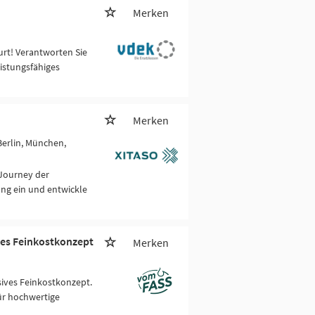
Merken
urt! Verantworten Sie
istungsfähiges
Merken
 Berlin, München,
 Journey der
ng ein und entwickle
ves Feinkostkonzept
Merken
sives Feinkostkonzept.
für hochwertige