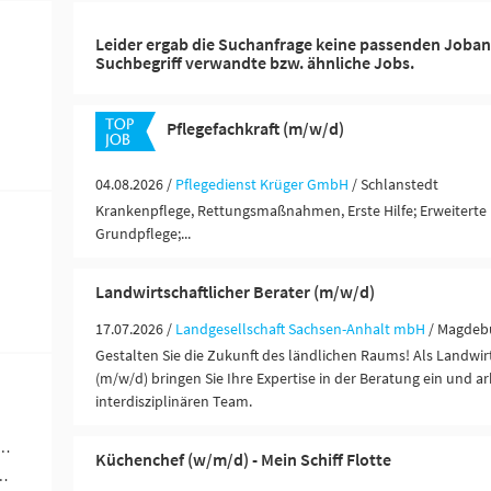
Leider ergab die Suchanfrage keine passenden Joban
Suchbegriff verwandte bzw. ähnliche Jobs.
Pflegefachkraft (m/w/d)
04.08.2026 /
Pflegedienst Krüger GmbH
/ Schlanstedt
Krankenpflege, Rettungsmaßnahmen, Erste Hilfe; Erweiterte 
Grundpflege;...
Landwirtschaftlicher Berater (m/w/d)
17.07.2026 /
Landgesellschaft Sachsen-Anhalt mbH
/ Magdeb
Gestalten Sie die Zukunft des ländlichen Raums! Als Landwirt
(m/w/d) bringen Sie Ihre Expertise in der Beratung ein und a
interdisziplinären Team.
werblich-technische Berufe (3)
Küchenchef (w/m/d) - Mein Schiff Flotte
ändigkeit / Franchise (3)