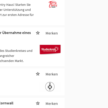
try Haus! Starten Sie
er Unterstützung und
t zur ersten Adresse für
ur Übernahme eines
Merken
 des Studienkreises und
fangreicher
achsenden Markt.
Merken
Cornwall
Merken