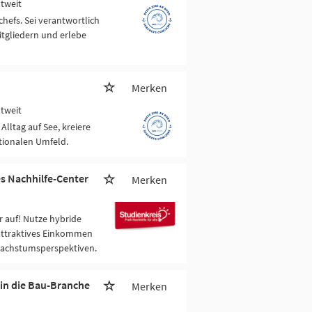
ltweit
chefs. Sei verantwortlich
itgliedern und erlebe
Merken
ltweit
Alltag auf See, kreiere
tionalen Umfeld.
es Nachhilfe-Center
Merken
 auf! Nutze hybride
attraktives Einkommen
Wachstumsperspektiven.
 in die Bau-Branche
Merken