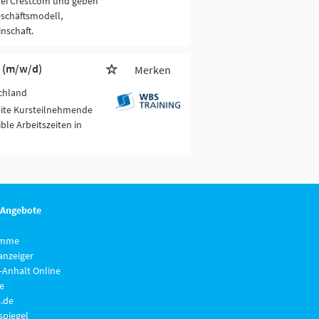
 bei Crestcom und geben
eschäftsmodell,
nschaft.
g (m/w/d)
Merken
chland
eite Kursteilnehmende
ble Arbeitszeiten in
 Angebote
imme
anzeiger
-Anhalt Online
e
.de
piegel