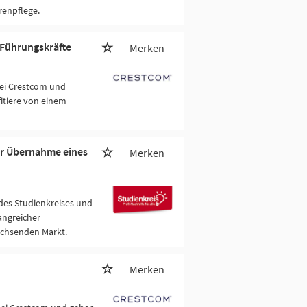
enpflege.
r Führungskräfte
Merken
bei Crestcom und
itiere von einem
ur Übernahme eines
Merken
 des Studienkreises und
fangreicher
achsenden Markt.
Merken