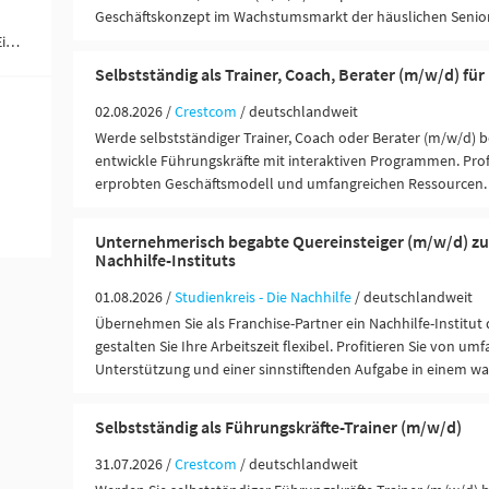
Geschäftskonzept im Wachstumsmarkt der häuslichen Senior
Verwaltung in Bildungs- und sozialen Einrichtungen (2)
Selbstständig als Trainer, Coach, Berater (m/w/d) fü
02.08.2026 /
Crestcom
/ deutschlandweit
Werde selbstständiger Trainer, Coach oder Berater (m/w/d) 
entwickle Führungskräfte mit interaktiven Programmen. Prof
erprobten Geschäftsmodell und umfangreichen Ressourcen.
Unternehmerisch begabte Quereinsteiger (m/w/d) z
Nachhilfe-Instituts
01.08.2026 /
Studienkreis - Die Nachhilfe
/ deutschlandweit
Übernehmen Sie als Franchise-Partner ein Nachhilfe-Institut
gestalten Sie Ihre Arbeitszeit flexibel. Profitieren Sie von um
Unterstützung und einer sinnstiftenden Aufgabe in einem w
Selbstständig als Führungskräfte-Trainer (m/w/d)
31.07.2026 /
Crestcom
/ deutschlandweit