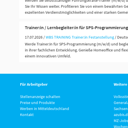
Werden Sie selbstständiger Führungskräfte-Trainer (m/w/d)
Sie Ihr Wissen weiter. Profitieren Sie von einem bewährten G
exzellenten Verdienstmöglichkeiten und einer starken Gemei
Trainer:in / Lernbegleiter:in für SPS-Programmierun
17.07.2026 /
WBS TRAINING Trainer:in Festanstellung
/ Deuts
Werde Trainer:in für SPS-Programmierung (m/w/d) und begl
in ihrer fachlichen Entwicklung. Genieße Homeoffice und flexi
einem innovativen Umfeld.
Für Arbeitgeber
Weitere
Stellenanzeige schalten
Volksst
Preise und Produkte
General
Werben in Mitteldeutschland
Sachsen
Kontakt
azubis.d
MZ-Jobs
Wochens