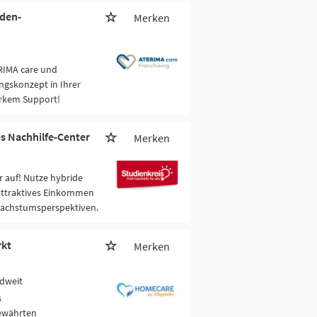
nden-
Merken
RIMA care und
ngskonzept in Ihrer
arkem Support!
es Nachhilfe-Center
Merken
 auf! Nutze hybride
attraktives Einkommen
Wachstumsperspektiven.
rkt
Merken
dweit
s
bewährten