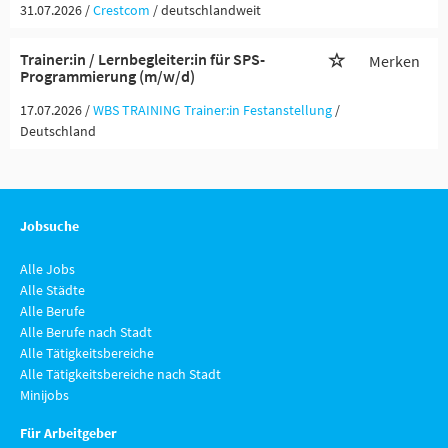
31.07.2026 /
Crestcom
/ deutschlandweit
Trainer:in / Lernbegleiter:in für SPS-
Merken
Programmierung (m/w/d)
17.07.2026 /
WBS TRAINING Trainer:in Festanstellung
/
Deutschland
Jobsuche
Alle Jobs
Alle Städte
Alle Berufe
Alle Berufe nach Stadt
Alle Tätigkeitsbereiche
Alle Tätigkeitsbereiche nach Stadt
Minijobs
Für Arbeitgeber