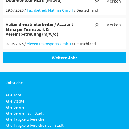
Obermonteur HLSK (m/w/d)
Merken
29.07.2026 /
Fachbetrieb Mathias GmbH
/ Deutschland
Außendienstmitarbeiter / Account
Merken
Manager Teamsport &
Vereinsbetreuung (m/w/d)
07.08.2026 /
eleven teamsports GmbH
/ Deutschland
Weitere Jobs
Jobsuche
Alle Jobs
Alle Städte
Alle Berufe
Alle Berufe nach Stadt
Alle Tätigkeitsbereiche
Alle Tätigkeitsbereiche nach Stadt