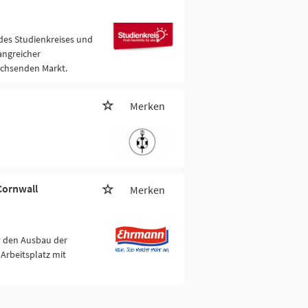
 des Studienkreises und
fangreicher
achsenden Markt.
Merken
Cornwall
Merken
v den Ausbau der
Arbeitsplatz mit