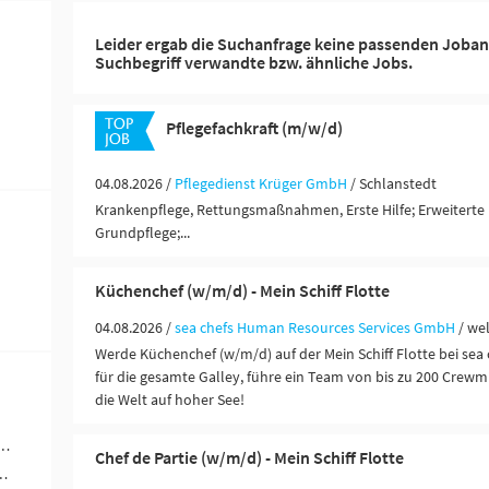
Leider ergab die Suchanfrage keine passenden Joban
Suchbegriff verwandte bzw. ähnliche Jobs.
Pflegefachkraft (m/w/d)
04.08.2026 /
Pflegedienst Krüger GmbH
/ Schlanstedt
Krankenpflege, Rettungsmaßnahmen, Erste Hilfe; Erweiterte 
Grundpflege;...
Küchenchef (w/m/d) - Mein Schiff Flotte
04.08.2026 /
sea chefs Human Resources Services GmbH
/ we
Werde Küchenchef (w/m/d) auf der Mein Schiff Flotte bei sea 
für die gesamte Galley, führe ein Team von bis zu 200 Crewm
die Welt auf hoher See!
werblich-technische Berufe (3)
Chef de Partie (w/m/d) - Mein Schiff Flotte
ändigkeit / Franchise (3)