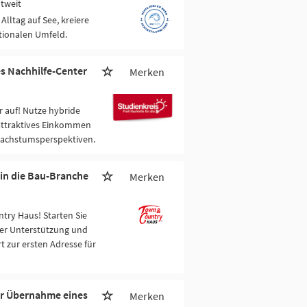
ltweit
Alltag auf See, kreiere
tionalen Umfeld.
es Nachhilfe-Center
Merken
 auf! Nutze hybride
attraktives Einkommen
Wachstumsperspektiven.
 in die Bau-Branche
Merken
try Haus! Starten Sie
er Unterstützung und
t zur ersten Adresse für
ur Übernahme eines
Merken