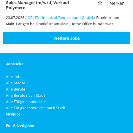
Sales Manager (m/w/d) Verkauf
Merken
Polymere
23.07.2026 /
ORLEN Unipetrol Deutschland GmbH
/ Frankfurt am
Main, Langen bei Frankfurt am Main, Home-Office bundesweit
Weitere Jobs
Jobsuche
Alle Jobs
Alle Städte
Alle Berufe
Alle Berufe nach Stadt
Alle Tätigkeitsbereiche
Alle Tätigkeitsbereiche nach Stadt
Minijobs
Für Arbeitgeber