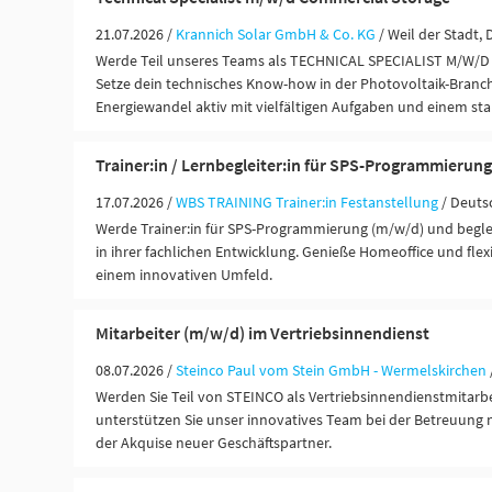
21.07.2026 /
Krannich Solar GmbH & Co. KG
/ Weil der Stadt,
Werde Teil unseres Teams als TECHNICAL SPECIALIST M/W
Setze dein technisches Know-how in der Photovoltaik-Branch
Energiewandel aktiv mit vielfältigen Aufgaben und einem st
Trainer:in / Lernbegleiter:in für SPS-Programmierun
17.07.2026 /
WBS TRAINING Trainer:in Festanstellung
/ Deuts
Werde Trainer:in für SPS-Programmierung (m/w/d) und begl
in ihrer fachlichen Entwicklung. Genieße Homeoffice und flexi
einem innovativen Umfeld.
Mitarbeiter (m/w/d) im Vertriebsinnendienst
08.07.2026 /
Steinco Paul vom Stein GmbH - Wermelskirchen
Werden Sie Teil von STEINCO als Vertriebsinnendienstmitarb
unterstützen Sie unser innovatives Team bei der Betreuung
der Akquise neuer Geschäftspartner.