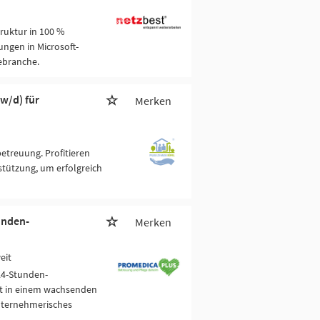
truktur in 100 %
ngen in Microsoft-
ebranche.
w/d) für
Merken
etreuung. Profitieren
tützung, um erfolgreich
unden-
Merken
eit
24-Stunden-
pt in einem wachsenden
nternehmerisches