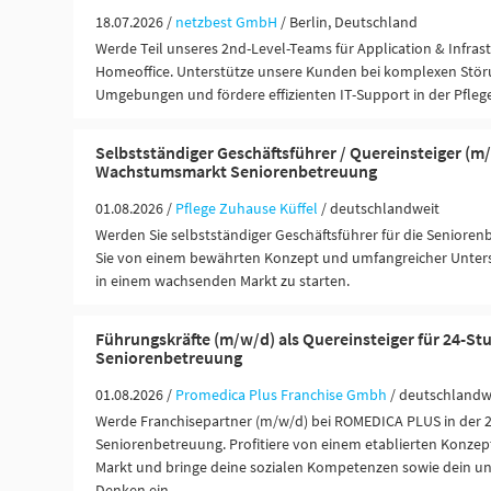
18.07.2026 /
netzbest GmbH
/ Berlin, Deutschland
Werde Teil unseres 2nd-Level-Teams für Application & Infras
Homeoffice. Unterstütze unsere Kunden bei komplexen Störu
Umgebungen und fördere effizienten IT-Support in der Pfleg
Selbstständiger Geschäftsführer / Quereinsteiger (m/
Wachstumsmarkt Seniorenbetreuung
01.08.2026 /
Pflege Zuhause Küffel
/ deutschlandweit
Werden Sie selbstständiger Geschäftsführer für die Seniorenb
Sie von einem bewährten Konzept und umfangreicher Unters
in einem wachsenden Markt zu starten.
Führungskräfte (m/w/d) als Quereinsteiger für 24-St
Seniorenbetreuung
01.08.2026 /
Promedica Plus Franchise Gmbh
/ deutschlandw
Werde Franchisepartner (m/w/d) bei ROMEDICA PLUS in der 
Seniorenbetreuung. Profitiere von einem etablierten Konze
Markt und bringe deine sozialen Kompetenzen sowie dein u
Denken ein.