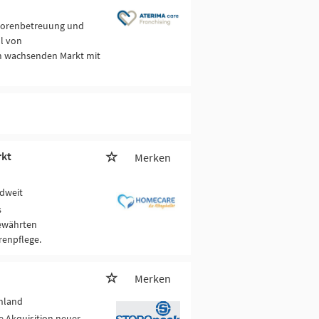
niorenbetreuung und
hl von
em wachsenden Markt mit
rkt
Merken
dweit
s
bewährten
enpflege.
Merken
hland
ie Akquisition neuer