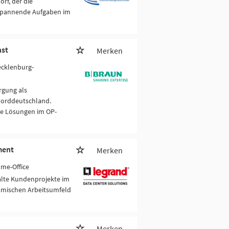
rf, der die
 spannende Aufgaben im
nst
Merken
Mecklenburg-
rgung als
Norddeutschland.
ve Lösungen im OP-
ment
Merken
ome-Office
alte Kundenprojekte im
namischen Arbeitsumfeld
Merken