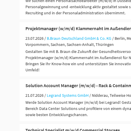
Wir suchen einen Personalsachbearbeiter (m/w/d) in Düsseldo
Personalgewinnung und -entwicklung aktiv gestaltet sowie
Recruiting und in der Personaladministration übernimmt.
Projektmanager (w/m/d) Klammernaht im Außendie
23.07.2026 /
B.Braun Deutschland GmbH & Co. KG
/ Berlin, 
Vorpommern, Sachsen, Sachsen-Anhalt, Thüringen
Gestalten Sie mit B. Braun die Zukunft der Gesundheitsverso
Projektmanager (w/m/d) Klammernaht im Außendienst für 
Bringen Sie Ihr Know-how ein und unterstützen Sie innovati
Umfeld!
Solution Account Manager (m/w/d) - Rack & Contain
21.07.2026 /
Legrand Systems GmbH
/ Nidderau, Teilweise H
Werde Solution Account Manager (m/w/d) bei Legrand! Gest
Bereich Data Center Solutions und profitiere von einem dy
sowie besten Entwicklungschancen.
Technical Specialist m/w/d Commercial Storage