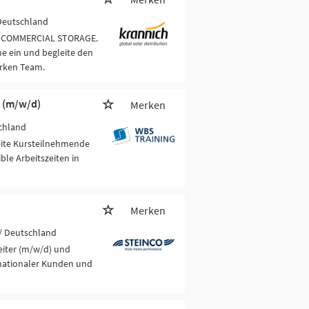
 Deutschland
/D COMMERCIAL STORAGE.
e ein und begleite den
arken Team.
g (m/w/d)
Merken
chland
eite Kursteilnehmende
ble Arbeitszeiten in
Merken
/ Deutschland
eiter (m/w/d) und
 nationaler Kunden und