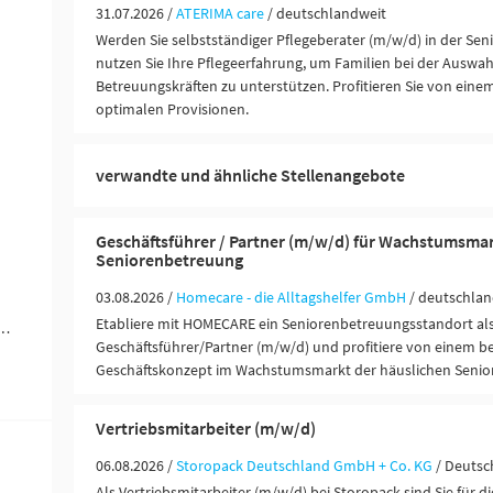
31.07.2026 /
ATERIMA care
/ deutschlandweit
Werden Sie selbstständiger Pflegeberater (m/w/d) in der Se
nutzen Sie Ihre Pflegeerfahrung, um Familien bei der Auswa
Betreuungskräften zu unterstützen. Profitieren Sie von ein
optimalen Provisionen.
verwandte und ähnliche Stellenangebote
Geschäftsführer / Partner (m/w/d) für Wachstumsma
Seniorenbetreuung
03.08.2026 /
Homecare - die Alltagshelfer GmbH
/ deutschlan
Etabliere mit HOMECARE ein Seniorenbetreuungsstandort al
werblich-technische Berufe (1)
Geschäftsführer/Partner (m/w/d) und profitiere von einem 
Geschäftskonzept im Wachstumsmarkt der häuslichen Senior
Vertriebsmitarbeiter (m/w/d)
06.08.2026 /
Storopack Deutschland GmbH + Co. KG
/ Deutsc
Als Vertriebsmitarbeiter (m/w/d) bei Storopack sind Sie für d