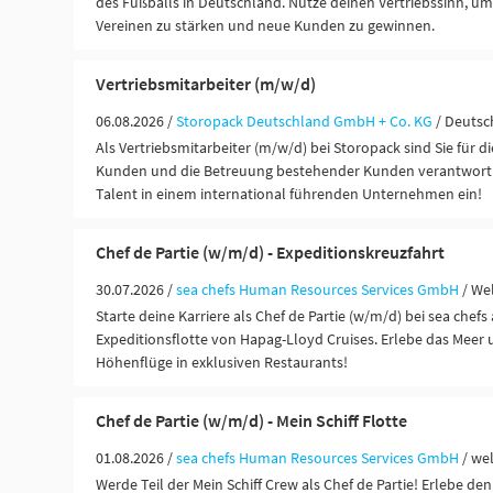
des Fußballs in Deutschland. Nutze deinen Vertriebssinn, u
Vereinen zu stärken und neue Kunden zu gewinnen.
Vertriebsmitarbeiter (m/w/d)
06.08.2026 /
Storopack Deutschland GmbH + Co. KG
/ Deutsc
Als Vertriebsmitarbeiter (m/w/d) bei Storopack sind Sie für d
Kunden und die Betreuung bestehender Kunden verantwortlic
Talent in einem international führenden Unternehmen ein!
Chef de Partie (w/m/d) - Expeditionskreuzfahrt
30.07.2026 /
sea chefs Human Resources Services GmbH
/ We
Starte deine Karriere als Chef de Partie (w/m/d) bei sea chefs
Expeditionsflotte von Hapag-Lloyd Cruises. Erlebe das Meer u
Höhenflüge in exklusiven Restaurants!
Chef de Partie (w/m/d) - Mein Schiff Flotte
01.08.2026 /
sea chefs Human Resources Services GmbH
/ we
Werde Teil der Mein Schiff Crew als Chef de Partie! Erlebe den 