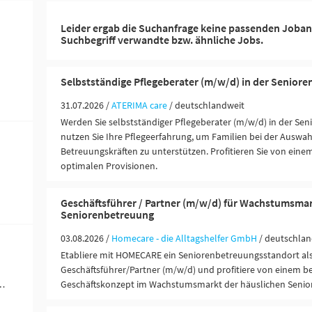
Leider ergab die Suchanfrage keine passenden Joban
Suchbegriff verwandte bzw. ähnliche Jobs.
Selbstständige Pflegeberater (m/w/d) in der Senior
31.07.2026 /
ATERIMA care
/ deutschlandweit
Werden Sie selbstständiger Pflegeberater (m/w/d) in der Se
nutzen Sie Ihre Pflegeerfahrung, um Familien bei der Auswa
Betreuungskräften zu unterstützen. Profitieren Sie von ein
optimalen Provisionen.
Geschäftsführer / Partner (m/w/d) für Wachstumsma
Seniorenbetreuung
03.08.2026 /
Homecare - die Alltagshelfer GmbH
/ deutschlan
Etabliere mit HOMECARE ein Seniorenbetreuungsstandort al
Geschäftsführer/Partner (m/w/d) und profitiere von einem 
ändigkeit / Franchise (9)
Geschäftskonzept im Wachstumsmarkt der häuslichen Senior