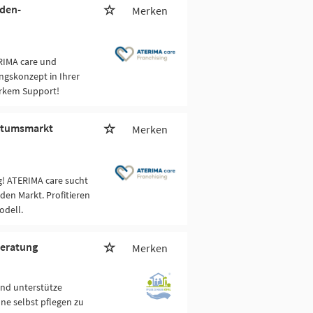
nden-
Merken
RIMA care und
ngskonzept in Ihrer
arkem Support!
hstumsmarkt
Merken
g! ATERIMA care sucht
den Markt. Profitieren
odell.
beratung
Merken
und unterstütze
ne selbst pflegen zu