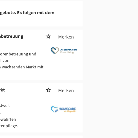
gebote. Es folgen mit dem
enbetreuung
Merken
niorenbetreuung und
hl von
em wachsenden Markt mit
rkt
Merken
dweit
s
bewährten
enpflege.