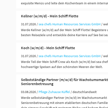
exquisite Menüs und leite dein Küchenteam in einem interna
Kellner (w/m/d) - Mein Schiff Flotte
31.07.2026 /
sea chefs Human Resources Services GmbH
/ we
Werde Kellner (w/m/d) auf der Mein Schiff Flotte! Begeistere 
besten Reiseziele und entwickle deine Karriere auf See bei sea
Koch (w/m/d) - Mein Schiff Flotte
31.07.2026 /
sea chefs Human Resources Services GmbH
/ we
Werde Teil der Mein Schiff Crew als Koch (w/m/d) bei sea chef
hochwertige Speisen auf den schönsten Meeren der Welt.
Selbstständige Partner (m/w/d) für Wachstumsmarkt
Seniorenbetreuung
03.08.2026 /
Pflege Zuhause Küffel
/ deutschlandweit
Werde selbstständiger Partner (m/w/d) im Wachstumsmarkt 
Seniorenbetreuung mit einem etablierten deutschen Famili
dein eigenes Geschäft mit geringem Risiko und hohem Bedarf