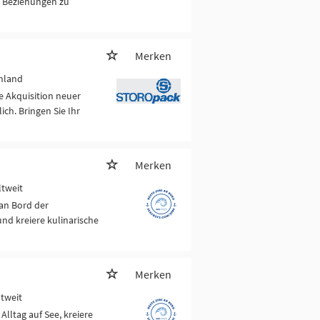
m Beziehungen zu
Merken
hland
ie Akquisition neuer
h. Bringen Sie Ihr
Merken
ltweit
 an Bord der
nd kreiere kulinarische
Merken
ltweit
Alltag auf See, kreiere